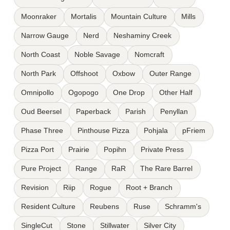
Moonraker
Mortalis
Mountain Culture
Mills
Narrow Gauge
Nerd
Neshaminy Creek
North Coast
Noble Savage
Nomcraft
North Park
Offshoot
Oxbow
Outer Range
Omnipollo
Ogopogo
One Drop
Other Half
Oud Beersel
Paperback
Parish
Penyllan
Phase Three
Pinthouse Pizza
Pohjala
pFriem
Pizza Port
Prairie
Popihn
Private Press
Pure Project
Range
RaR
The Rare Barrel
Revision
Riip
Rogue
Root + Branch
Resident Culture
Reubens
Ruse
Schramm's
SingleCut
Stone
Stillwater
Silver City