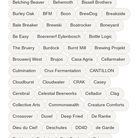
Belching Beaver
Behemoth
Bissell Brothers
Burley Oak
BFM
Boon
BrewDog
Breakside
Bale Breaker
Brewski
Boatrocker
Boneyard
Be Easy
Boerenerf Eylenbosch
Bottle Logic
The Bruery
Burdock
Burnt Mill
Brewing Projekt
Brouwerij West
Brujos
Casa Agria
Cellarmaker
Culmination
Crux Fermentation
CANTILLON
Cloudburst
Cloudwater
CRAK
Casey
Cerebral
Celestial Beerworks
Cellador
Clag
Collective Arts
Commonwealth
Creature Comforts
Crossover
Duvel
Deep Fried
De Ranke
Dieu du Ciel!
Deschutes
DD4D
de Garde