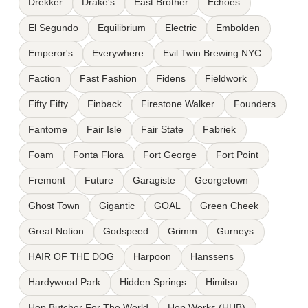
Drekker
Drake's
East Brother
Echoes
El Segundo
Equilibrium
Electric
Embolden
Emperor's
Everywhere
Evil Twin Brewing NYC
Faction
Fast Fashion
Fidens
Fieldwork
Fifty Fifty
Finback
Firestone Walker
Founders
Fantome
Fair Isle
Fair State
Fabriek
Foam
Fonta Flora
Fort George
Fort Point
Fremont
Future
Garagiste
Georgetown
Ghost Town
Gigantic
GOAL
Green Cheek
Great Notion
Godspeed
Grimm
Gurneys
HAIR OF THE DOG
Harpoon
Hanssens
Hardywood Park
Hidden Springs
Himitsu
Hop Butcher For The World
Hop Works (HUB)