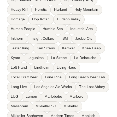
Heavy Riff
Heretic
Harland
Holy Mountain
Homage
Hop Kotan
Hudson Valley
Human People
Humble Sea
Industrial Arts
Inkhorn
Insight Cellars
ISM
Jackie O's
Jester King
Karl Straus
Kemker
Knee Deep
Kyoto
Lagunitas
La Sirene
La Debauche
Left Hand
Lindheim
Living Haus
Local Craft Beer
Lone Pine
Long Beach Beer Lab
Long Live
Los Angeles Ale Works
The Lost Abbey
LUG
Lumen
Marlobobo
Marlowe
Messorem
Mikkeller SD
Mikkeller
Mikkeller Baghaven
Modern Times
Monkish