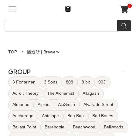
0
TOP
醸造所 | Brewery
GROUP
3 Fonteinen
3 Sons
808
8 bit
903
Adroit Theory
The Alchemist
Allagash
Almanac
Alpine
AleSmith
Alvarado Street
Anchorage
Antelope
Baa Baa
Bad Bones
Ballast Point
Barebottle
Beachwood
Bellwoods