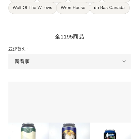
Wolf Of The Willows
Wren House
du Bas-Canada
全1195商品
並び替え：