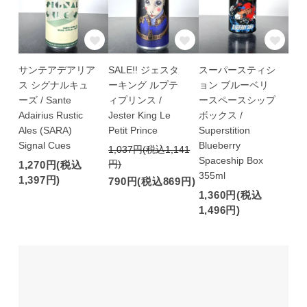
サンテアデアリア
SALE!! ジェスタ
スーパースティシ
ス シグナルキュ
ーキング ルプテ
ョン ブルーベリ
ーズ / Sante
ィプリンス /
ースペースシップ
Adairius Rustic
Jester King Le
ボックス /
Ales (SARA)
Petit Prince
Superstition
Signal Cues
Blueberry
1,037円(税込1,141
Spaceship Box
円)
1,270円(税込
355ml
1,397円)
790円(税込869円)
1,360円(税込
1,496円)