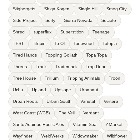
Stigbergets
Shiga Kogen
Single Hill
Smog City
Side Project
Surly
Sierra Nevada
Societe
Shred
superflux
Superstition
Teenage
TEST
Tilquin
To Ol
Tonewood
Totopia
Tired Hands
Toppling Goliath
Topa Topa
Threes
Track
Trademark
Trap Door
Tree House
Trillium
Tripping Animals
Troon
Uchu
Upland
Upslope
Urbanaut
Urban Roots
Urban South
Varietal
Vertere
West Coast (WCB)
The Veil
Verdant
Sante Adairius Rustic Ales
Vitamin Sea
Y.Market
Wayfinder
WeldWerks
Widowmaker
Wildflower