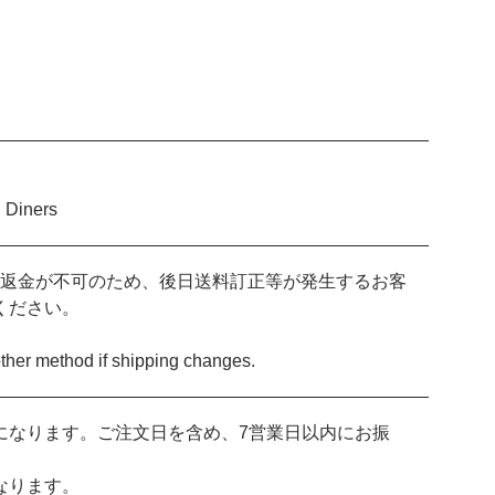
Diners
一部返金が不可のため、後日送料訂正等が発生するお客
ください。
other method if shipping changes.
になります。ご注文日を含め、7営業日以内にお振
なります。