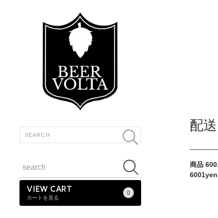
配送
商品 600
6001ye
VIEW CART
0
カートを見る