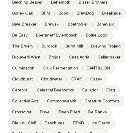
Belching Beaver
Behemoth
Bissell Brothers
Burley Oak
BFM
Boon
BrewDog
Breakside
Bale Breaker
Brewski
Boatrocker
Boneyard
Be Easy
Boerenerf Eylenbosch
Bottle Logic
The Bruery
Burdock
Burnt Mill
Brewing Projekt
Brouwerij West
Brujos
Casa Agria
Cellarmaker
Culmination
Crux Fermentation
CANTILLON
Cloudburst
Cloudwater
CRAK
Casey
Cerebral
Celestial Beerworks
Cellador
Clag
Collective Arts
Commonwealth
Creature Comforts
Crossover
Duvel
Deep Fried
De Ranke
Dieu du Ciel!
Deschutes
DD4D
de Garde