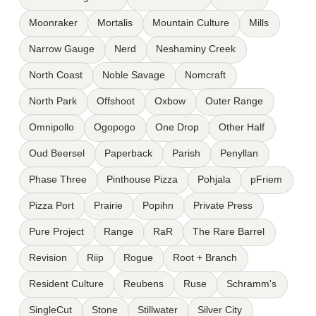
Moonraker
Mortalis
Mountain Culture
Mills
Narrow Gauge
Nerd
Neshaminy Creek
North Coast
Noble Savage
Nomcraft
North Park
Offshoot
Oxbow
Outer Range
Omnipollo
Ogopogo
One Drop
Other Half
Oud Beersel
Paperback
Parish
Penyllan
Phase Three
Pinthouse Pizza
Pohjala
pFriem
Pizza Port
Prairie
Popihn
Private Press
Pure Project
Range
RaR
The Rare Barrel
Revision
Riip
Rogue
Root + Branch
Resident Culture
Reubens
Ruse
Schramm's
SingleCut
Stone
Stillwater
Silver City