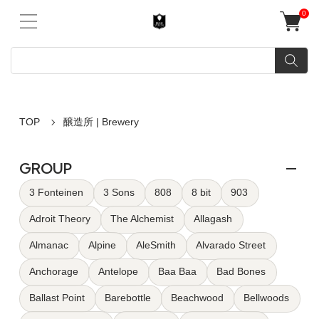
0
TOP
醸造所 | Brewery
GROUP
3 Fonteinen
3 Sons
808
8 bit
903
Adroit Theory
The Alchemist
Allagash
Almanac
Alpine
AleSmith
Alvarado Street
Anchorage
Antelope
Baa Baa
Bad Bones
Ballast Point
Barebottle
Beachwood
Bellwoods