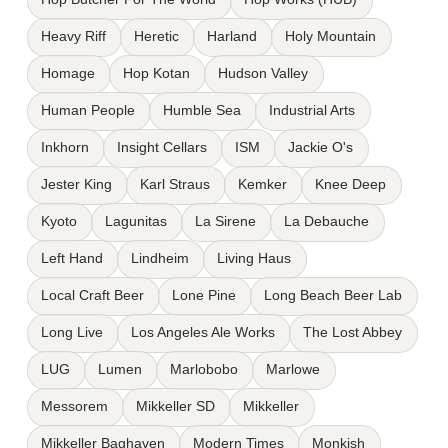
Heavy Riff
Heretic
Harland
Holy Mountain
Homage
Hop Kotan
Hudson Valley
Human People
Humble Sea
Industrial Arts
Inkhorn
Insight Cellars
ISM
Jackie O's
Jester King
Karl Straus
Kemker
Knee Deep
Kyoto
Lagunitas
La Sirene
La Debauche
Left Hand
Lindheim
Living Haus
Local Craft Beer
Lone Pine
Long Beach Beer Lab
Long Live
Los Angeles Ale Works
The Lost Abbey
LUG
Lumen
Marlobobo
Marlowe
Messorem
Mikkeller SD
Mikkeller
Mikkeller Baghaven
Modern Times
Monkish