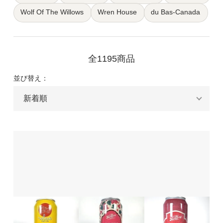
Wolf Of The Willows
Wren House
du Bas-Canada
全1195商品
並び替え：