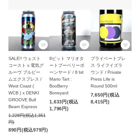
SALE!! ウェスト
8ビット マリオタ
プライベートプレ
コースト x 電気グ
ートブーベリーボ
ス ライフイズラ
ルーヴ ブルビー
ーンヤード / 8 bit
ウンド / Private
ムエクスプレス /
Mario Tart :
Press Life is
West Coast (
BooBerry
Round 500ml
WCB ) x DENKI
Boneyard
7,650円(税込
GROOVE Bull
1,633円(税込
8,415円)
Beam Express
1,796円)
1,228円(税込1,351
円)
890円(税込979円)