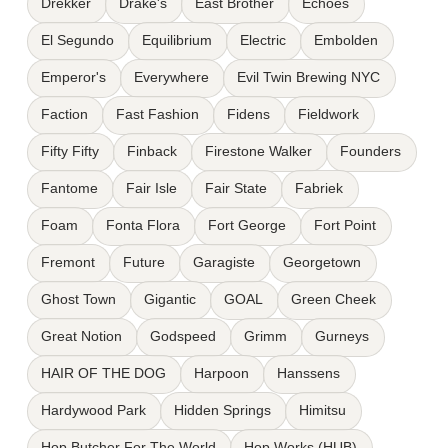
Drekker
Drake's
East Brother
Echoes
El Segundo
Equilibrium
Electric
Embolden
Emperor's
Everywhere
Evil Twin Brewing NYC
Faction
Fast Fashion
Fidens
Fieldwork
Fifty Fifty
Finback
Firestone Walker
Founders
Fantome
Fair Isle
Fair State
Fabriek
Foam
Fonta Flora
Fort George
Fort Point
Fremont
Future
Garagiste
Georgetown
Ghost Town
Gigantic
GOAL
Green Cheek
Great Notion
Godspeed
Grimm
Gurneys
HAIR OF THE DOG
Harpoon
Hanssens
Hardywood Park
Hidden Springs
Himitsu
Hop Butcher For The World
Hop Works (HUB)