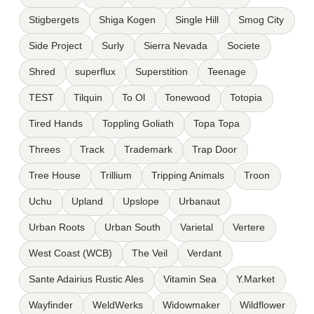
Stigbergets
Shiga Kogen
Single Hill
Smog City
Side Project
Surly
Sierra Nevada
Societe
Shred
superflux
Superstition
Teenage
TEST
Tilquin
To Ol
Tonewood
Totopia
Tired Hands
Toppling Goliath
Topa Topa
Threes
Track
Trademark
Trap Door
Tree House
Trillium
Tripping Animals
Troon
Uchu
Upland
Upslope
Urbanaut
Urban Roots
Urban South
Varietal
Vertere
West Coast (WCB)
The Veil
Verdant
Sante Adairius Rustic Ales
Vitamin Sea
Y.Market
Wayfinder
WeldWerks
Widowmaker
Wildflower