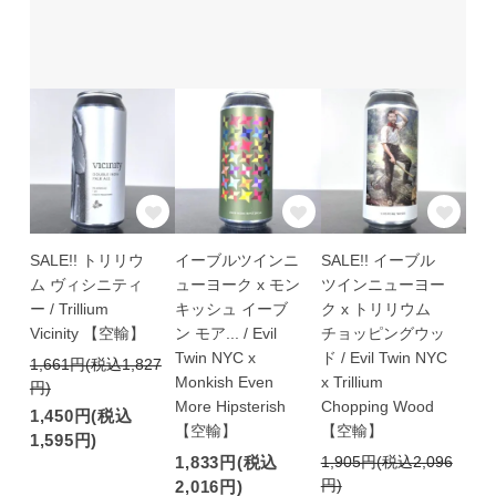
SALE!! トリリウ
イーブルツインニ
SALE!! イーブル
ム ヴィシニティ
ューヨーク x モン
ツインニューヨー
ー / Trillium
キッシュ イーブ
ク x トリリウム
Vicinity 【空輸】
ン モア... / Evil
チョッピングウッ
Twin NYC x
ド / Evil Twin NYC
1,661円(税込1,827
Monkish Even
x Trillium
円)
More Hipsterish
Chopping Wood
1,450円(税込
【空輸】
【空輸】
1,595円)
1,833円(税込
1,905円(税込2,096
円)
2,016円)