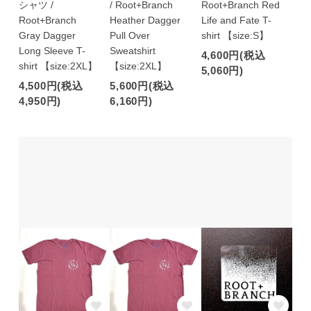
シャツ /
/ Root+Branch
Root+Branch Red
Root+Branch
Heather Dagger
Life and Fate T-
Gray Dagger
Pull Over
shirt 【size:S】
Long Sleeve T-
Sweatshirt
4,600円(税込
shirt 【size:2XL】
【size:2XL】
5,060円)
4,500円(税込
5,600円(税込
4,950円)
6,160円)