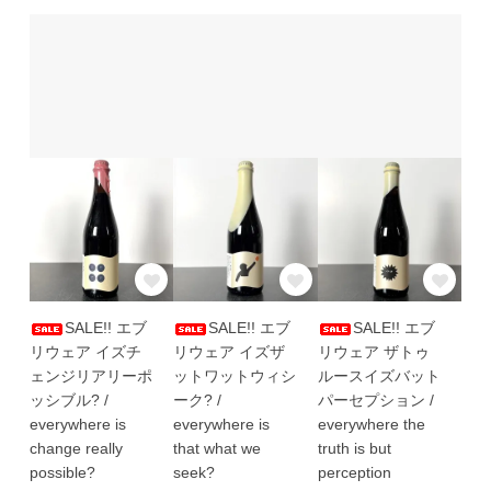
SALE!! エブ
SALE!! エブ
SALE!! エブ
リウェア イズチ
リウェア イズザ
リウェア ザトゥ
ェンジリアリーポ
ットワットウィシ
ルースイズバット
ッシブル? /
ーク? /
パーセプション /
everywhere is
everywhere is
everywhere the
change really
that what we
truth is but
possible?
seek?
perception