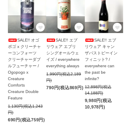
SALE!! オゴ
SALE!! エブ
SALE!! エブ
ポゴ x クリーチャ
リウェア エブリ
リウェア キャン
ーコンフォーツ
シングオールウェ
ザパストビーイン
クリーチャーダブ
イズ / everywhere
フィニット? /
ルフューチャー /
everything always
everywhere can
Ogopogo x
the past be
1,990円(税込2,189
Creature
infinite?
円)
Comforts
12,898円(税込
790円(税込869円)
Creature Double
14,188円)
Feature
9,980円(税込
1,130円(税込1,243
10,978円)
円)
690円(税込759円)