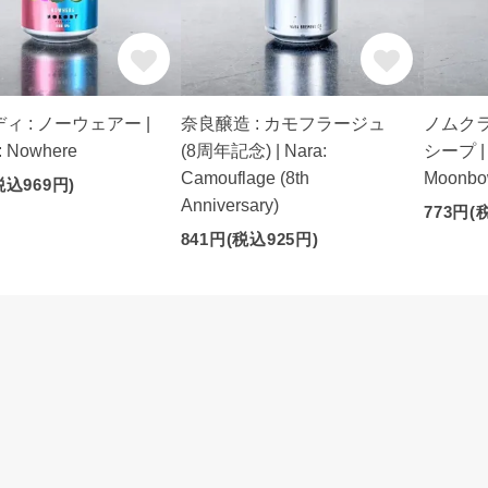
ィ : ノーウェアー |
奈良醸造 : カモフラージュ
ノムクラ
: Nowhere
(8周年記念) | Nara:
シープ | 
Camouflage (8th
Moonbo
税込969円)
Anniversary)
773円(
841円(税込925円)