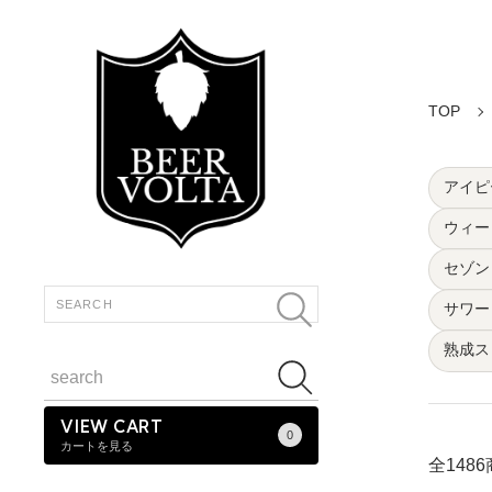
TOP
アイピー
ウィー
セゾン・
サワー・
熟成スト
VIEW CART
0
カートを見る
全148