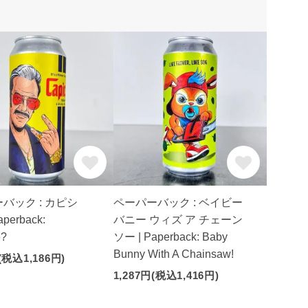
バック : カピシ
ペーパーバック : ベイビー
perback:
バニー ウィズ ア チェーン
e?
ソー | Paperback: Baby
Bunny With A Chainsaw!
(税込1,186円)
1,287円(税込1,416円)