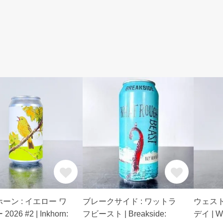
ーン : イエロー ワ
ブレークサイド : ワットラ
ウェスト
026 #2 | Inkhorn:
フビースト | Breakside:
デイ | We