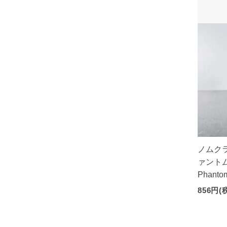
ノムクラ
ァントム |
Phanto
856円(