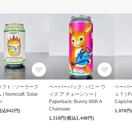
フト : ソーラーフ
ペーパーバック : バニー ウ
ペーパー
 Nomcraft: Solar
ィズ ア チェーンソー |
ェ？ | Pa
m
Paperback: Bunny With A
Capich
Chainsaw
税込942円)
1,078円
1,316円(税込1,448円)