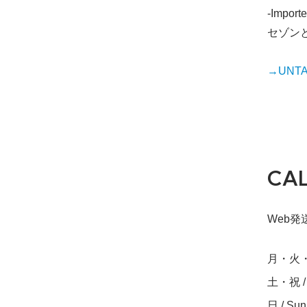
-Importe
セゾン
→UNTAP
CA
Web発送締
月・火・水・
土・祝 / S
日 / Su