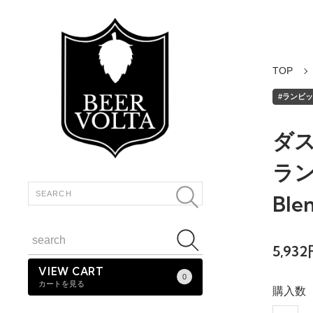
TOP
#ランビック
ダ
ラン
Blen
5,93
VIEW CART
0
カートを見る
購入数