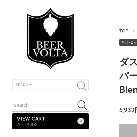
TOP
#ランビック
ダ
パー
Ble
5,93
VIEW CART
0
カートを見る