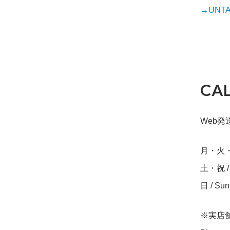
→UNTAP
CA
Web発送締
月・火・水・
土・祝 / S
日 / Su
※実店