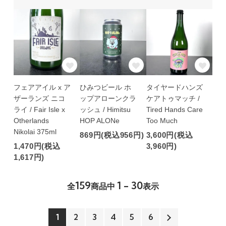
フェアアイル x ア
ひみつビール ホ
タイヤードハンズ
ザーランズ ニコ
ップアローンクラ
ケアトゥマッチ /
ライ / Fair Isle x
ッシュ / Himitsu
Tired Hands Care
Otherlands
HOP ALONe
Too Much
Nikolai 375ml
869円(税込956円)
3,600円(税込
1,470円(税込
3,960円)
1,617円)
159
1 - 30
全
商品中
表示
1
2
3
4
5
6