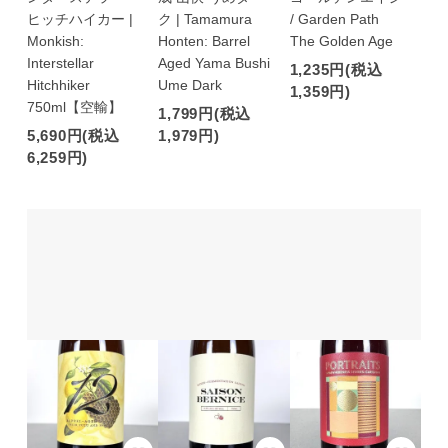
ヒッチハイカー |
ク | Tamamura
/ Garden Path
Monkish:
Honten: Barrel
The Golden Age
Interstellar
Aged Yama Bushi
1,235円(税込
Hitchhiker
Ume Dark
1,359円)
750ml【空輸】
1,799円(税込
5,690円(税込
1,979円)
6,259円)