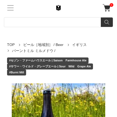
0
TOP
ビール［地域別］ / Beer
イギリス
バーントミル ミルメドウ /
#セゾン・ファームハウスエール | Saison Farmhouse Ale
#サワー・ワイルド・グレープエール | Sour Wild Grape Ale
#Burnt Mill