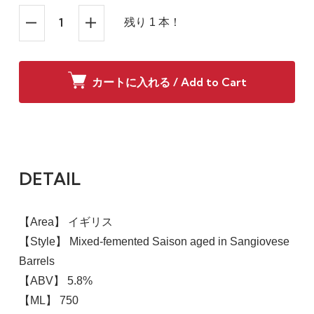
残り 1 本！
カートに入れる / Add to Cart
DETAIL
【Area】 イギリス
【Style】 Mixed-femented Saison aged in Sangiovese
Barrels
【ABV】 5.8%
【ML】 750