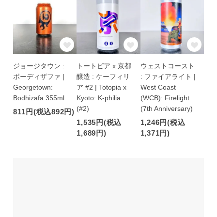
ジョージタウン :
トートピア x 京都
ウェストコースト
ボーディザファ |
醸造 : ケーフィリ
: ファイアライト |
Georgetown:
ア #2 | Totopia x
West Coast
Bodhizafa 355ml
Kyoto: K-philia
(WCB): Firelight
(#2)
(7th Anniversary)
811円(税込892円)
1,535円(税込
1,246円(税込
1,689円)
1,371円)