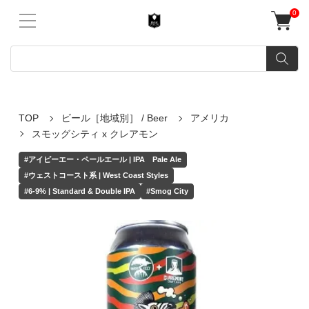
0
TOP
ビール［地域別］ / Beer
アメリカ
スモッグシティ x クレアモン
#アイピーエー・ペールエール | IPA Pale Ale
#ウェストコースト系 | West Coast Styles
#6-9% | Standard & Double IPA
#Smog City