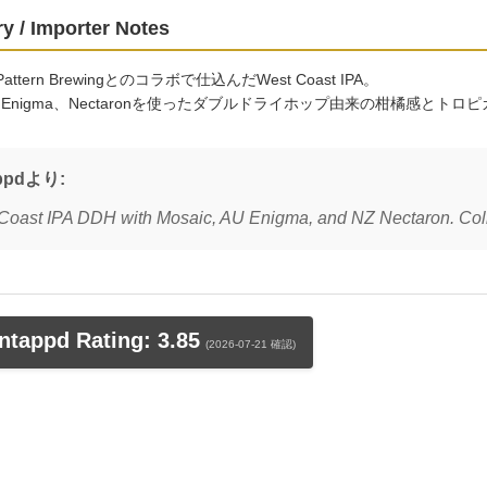
y / Importer Notes
l Pattern Brewingとのコラボで仕込んだWest Coast IPA。
ic、Enigma、Nectaronを使ったダブルドライホップ由来の柑橘感
ppdより:
Coast IPA DDH with Mosaic, AU Enigma, and NZ Nectaron. Colla
tappd Rating: 3.85
(2026-07-21 確認)