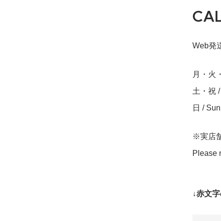
CA
Web発送締
月・火・水・
土・祝 / S
日 / Su
※実店
Please n
↓赤文