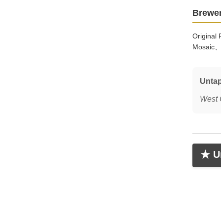
Brewer
Origina
Mosa
Unta
West 
★ Un