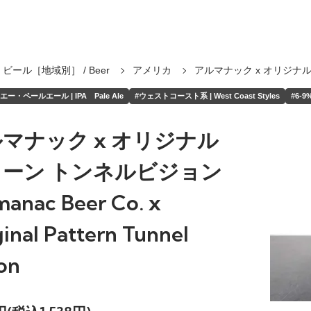
ビール［地域別］ / Beer
アメリカ
アルマナック x オリジナ
ー・ペールエール | IPA Pale Ale
#ウェストコースト系 | West Coast Styles
#6-9%
マナック x オリジナル
ターン トンネルビジョン
manac Beer Co. x
inal Pattern Tunnel
on