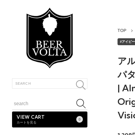
TOP
#アイピーエ
アル
パ
| Al
Orig
Visi
VIEW CART
0
カートを見る