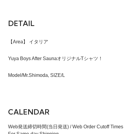
DETAIL
【Area】 イタリア
Yuya Boys After SaunaオリジナルTシャツ！
Model/Mr.Shimoda, SIZE/L
M
CALENDAR
3,980円(税込4,378円)
在庫：2 残り 2 本！
Web発送締切時間(当日発送) / Web Order Cutoff Times
For Same-day Shipping