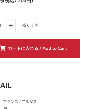
0円(税込7,205円)
残り 3 本！
カートに入れる / Add to Cart
AIL
a】 フランス / アルザス
e】 白