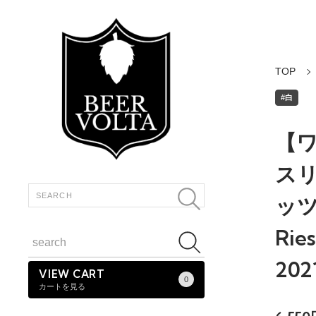
TOP
#白
【ワ
ス
ッツ
Rie
202
VIEW CART
0
カートを見る