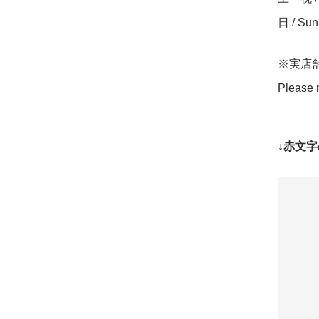
日 / Su
※実店
Please n
↓赤文