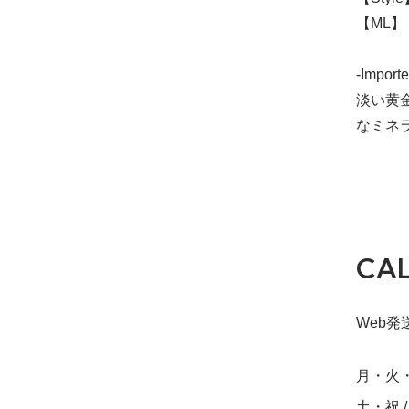
【ML】 
-Importe
淡い黄
なミネ
CA
Web発送締
月・火・水・
土・祝 / S