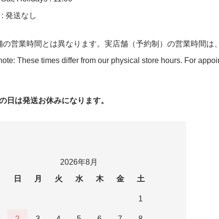
n : 発送なし
舗の営業時間とは異なります。実店舗（予約制）の営業時間は
ote: These times differ from our physical store hours. For appo
字の日は発送お休みになります。
2026年8月
日
月
火
水
木
金
土
1
2
3
4
5
6
7
8