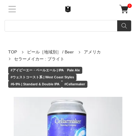
0
TOP
ビール［地域別］ / Beer
アメリカ
セラーメイカー : ブライト
#アイピーエー・ペールエール | IPA Pale Ale
#ウェストコースト系 | West Coast Styles
#6-9% | Standard & Double IPA
#Cellarmaker