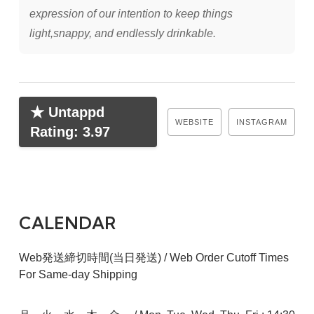
expression of our intention to keep things
light,snappy, and endlessly drinkable.
★ Untappd
WEBSITE
INSTAGRAM
Rating: 3.97
CALENDAR
Web発送締切時間(当日発送) / Web Order Cutoff Times
For Same-day Shipping