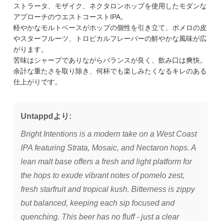
ストラータ、モザイク、ネクタロンホップを使用したモダンな
アプローチのウエストコーストIPA。
軽やかなモルトベースがホップの個性を引き立て、ポメロの皮
やスターフルーツ、トロピカルフレーバーの鮮やかな風味が広
がります。
苦味はシャープでありながらバランスが良く、飲み口は爽快。
余計な重たさを取り除き、何杯でも楽しみたくなるキレのある
仕上がりです。
Untappdより:
Bright Intentions is a modern take on a West Coast
IPA featuring Strata, Mosaic, and Nectaron hops. A
lean malt base offers a fresh and light platform for
the hops to exude vibrant notes of pomelo zest,
fresh starfruit and tropical kush. Bitterness is zippy
but balanced, keeping each sip focused and
quenching. This beer has no fluff - just a clear