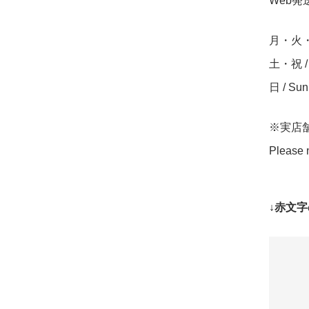
Web発送締
月・火・水・
土・祝 / S
日 / Su
※実店
Please n
↓赤文