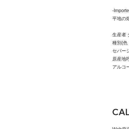
-Importe
平地の
生産者 
種別(色
セパー
原産地呼称
アルコー
CA