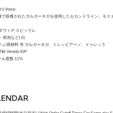
r's Voice-
畑で収穫されたガルガーネガを使用したセカンドライン。モス
ダヴィデ スピッラレ
・発泡など) 白
ジュ/原材料 等 ガルガーネガ、トレッビアーノ、ドゥレッラ
 Veneto IGP
ル度数 11%
LENDAR