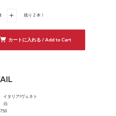
残り 2 本！
カートに入れる / Add to Cart
AIL
a】 イタリア/ヴェネト
e】 白
750