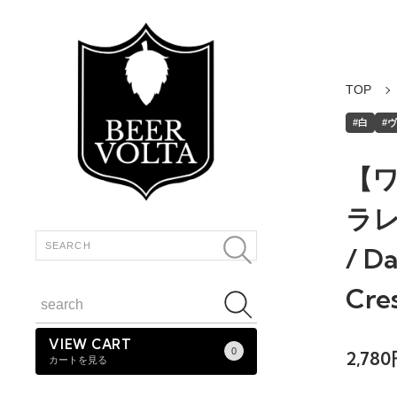
TOP
#白
#
【
ラレ
/ Da
Cre
VIEW CART
0
2,78
カートを見る