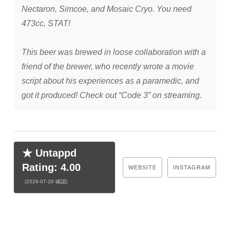
Nectaron, Simcoe, and Mosaic Cryo. You need
473cc, STAT!
This beer was brewed in loose collaboration with a
friend of the brewer, who recently wrote a movie
script about his experiences as a paramedic, and
got it produced! Check out “Code 3” on streaming.
★ Untappd
Rating: 4.00
WEBSITE
INSTAGRAM
(2026-07-20 確認)