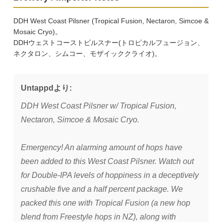
DDH West Coast Pilsner (Tropical Fusion, Nectaron, Simcoe &
Mosaic Cryo)。
DDHウェストコーストビルスナー(トロピカルフュージョン、
ネクタロン、シムコー、モザイッククライオ)。
Untappdより:
DDH West Coast Pilsner w/ Tropical Fusion,
Nectaron, Simcoe & Mosaic Cryo.
Emergency! An alarming amount of hops have
been added to this West Coast Pilsner. Watch out
for Double-IPA levels of hoppiness in a deceptively
crushable five and a half percent package. We
packed this one with Tropical Fusion (a new hop
blend from Freestyle hops in NZ), along with