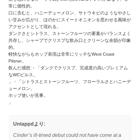
常に個性的。
口に含むと、ハニーデューメロン、サトウキビのようなやさし
い甘みが広がり、ほのかにスイートオニオンを思わせる風味が
アクセントとして現れる。
ダンクさとシトラス、ストーンフルーツの要素がバランスよく
共存し、シャープでクリスプな飲み口とクリーンな余韻が印象
的。
軽快ながらもホップ表現は非常にリッチなWest Coast
Pilsner。
飲んだ感想:・「ダンクでクリスプ、完成度の高いプレミアム
なWCピルス。
」・「シトラスとストーンフルーツ、フローラルさとハニーデ
ューメロン。
ホップ使いが見事。
」
Untappdより:
Cinder’s ill-timed debut could not have come at a