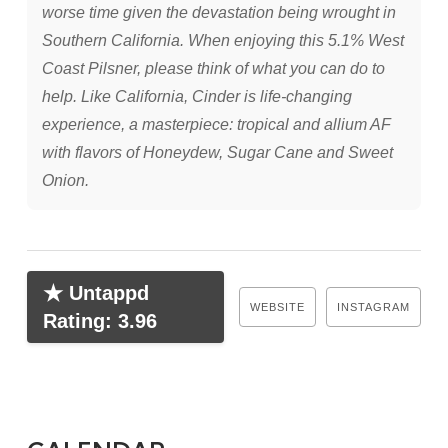
worse time given the devastation being wrought in
Southern California. When enjoying this 5.1% West
Coast Pilsner, please think of what you can do to
help. Like California, Cinder is life-changing
experience, a masterpiece: tropical and allium AF
with flavors of Honeydew, Sugar Cane and Sweet
Onion.
★ Untappd
WEBSITE
INSTAGRAM
Rating: 3.96