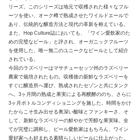
リーズ。このシリーズは地元で収穫された様々なフル
ーツを使い、オーク樽で熟成させたワイルドエールで
あり、伝統的な醸造方法と現代の革新を称えている。
また、Hop Culture誌においても、「ワイン愛飲家のた
めの完璧なビール」と評され、オーガニックフルーツ
を使用した、唯一無二のユニークなビールとして紹介
されている。
今回のラズベリーはマサチューセッツ州のラズベリー
農家で栽培されたもの。収穫後の新鮮なラズベリーを
すぐに醸造所へ運び、熟成されたセゾンと共にタンク
へ。3ヶ月間の熟成と果実による再醗酵ののち、さらに
3ヶ月ボトルコンディショニングを施した。時間をかけ
たからこそ生み出せる奥深い酸味とファンキーさ、そ
して、新鮮なラズベリーの鮮やかで芳醇な果実味。全
てが完璧に調和し、ビール愛飲家はもちろん、ワイン
愛好家へも好まれる素晴らしいビールに仕上がった。