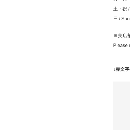
土・祝 / S
日 / Su
※実店
Please n
↓赤文