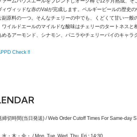
ファームハウスエールをブレンドしオーク樽で12ヶ月熟成、そ
ィヴィッドな赤のValが完成します。ベルギービールの歴史の中で
な副原料の一つ。そんなチェリーの中でも、くどくて甘い一般
。ワイルドエールのマイルドな酸味はチェリーのタートネスと
込めるアーモンド、シナモン、バニラやチェリーパイのキャラ
PD Check !!
LENDAR
切時間(当日発送) / Web Order Cutoff Times For Same-day Sh
木・金・ / Mon, Tue, Wed, Thu, Fri : 14:30