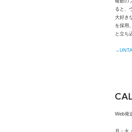
複数の
ると、ヴ
大好き
を採用
と立ち
→UNTAP
CA
Web発送締
月・火・水・