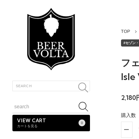
TOP
#セゾン・フ
フェ
Isle
2,18
購入数
VIEW CART
0
カートを見る