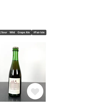
r Wild Grape Ale
#Fair Isle