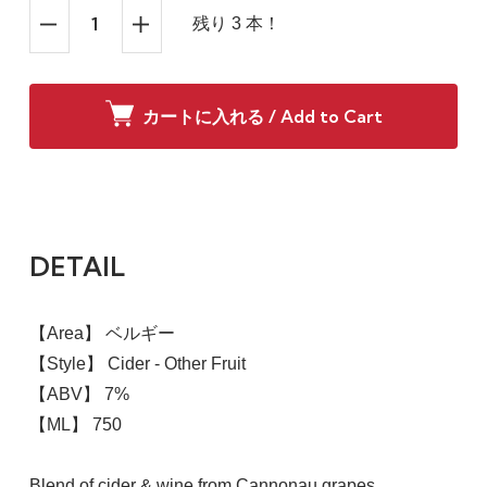
残り 3 本！
カートに入れる / Add to Cart
DETAIL
【Area】 ベルギー
【Style】 Cider - Other Fruit
【ABV】 7%
【ML】 750
Blend of cider & wine from Cannonau grapes.