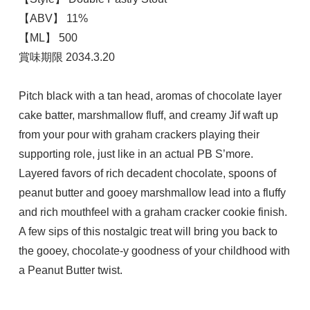
【ABV】 11%
【ML】 500
賞味期限 2034.3.20
Pitch black with a tan head, aromas of chocolate layer
cake batter, marshmallow fluff, and creamy Jif waft up
from your pour with graham crackers playing their
supporting role, just like in an actual PB S’more.
Layered favors of rich decadent chocolate, spoons of
peanut butter and gooey marshmallow lead into a fluffy
and rich mouthfeel with a graham cracker cookie finish.
A few sips of this nostalgic treat will bring you back to
the gooey, chocolate-y goodness of your childhood with
a Peanut Butter twist.