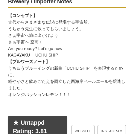
Brewery / Importer Notes
【コンセプト】
古代からさまざまな伝説に登場する宇宙船。
うちゅう先生に歌ってもらいましょう。
さぁ宇宙へ旅に出かけよう
さぁ宇宙へ 空高く
Are you ready? Let’s go now
KAGAYAKU！ UCHU SHIP
【ブルワーズノート】
うちゅうブルーイングの新曲「UCHU SHIP」を表現するため
に、
軽やかさと飲みごたえを両立した西海岸ペールエールを醸造し
ました。
オレンジパッションレモン！！！
★ Untappd
Rating: 3.81
WEBSITE
INSTAGRAM