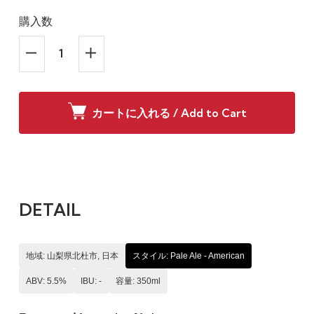
購入数
カートに入れる / Add to Cart
DETAIL
地域: 山梨県北杜市, 日本
スタイル: Pale Ale - American
ABV: 5.5%
IBU: -
容量: 350ml