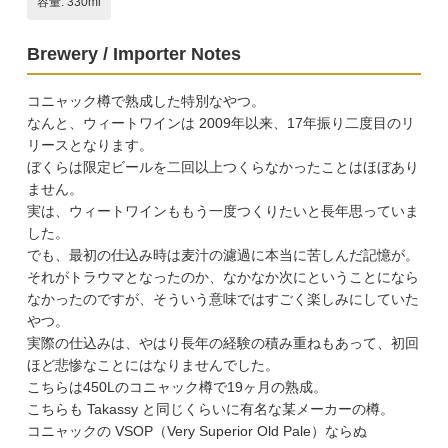
容量: 330ml
Brewery / Importer Notes
コニャック樽で熟成した特別なやつ。
なんと、ウィートワインは 2009年以来、17年振り二度目のリ
リースとなります。
ぼくらは限定ビールを二回以上つくらなかったことはほぼあり
ません。
実は、ウィートワインももう一度つくりたいと長年思っていま
した。
でも、最初の仕込み時は麦汁の濾過に本当に苦しんだ記憶が。
それがトラウマとなったのか、なかなか次にということになら
なかったのですが、そういう意味ではすごく楽しみにしていた
やつ。
実際の仕込みは、やはり長年の経験の積み重ねもあって、初回
ほど悲惨なことにはなりませんでした。
こちらは450Lのコニャック樽で19ヶ月の熟成。
こちらも Takassy と同じくらいに有名な某メーカーの樽。
コニャックの VSOP（Very Superior Old Pale）ならぬ