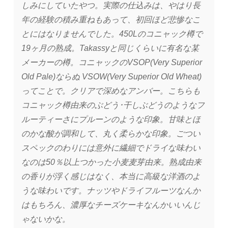
しみにしていたやつ。実際の仕込みは、やはり長
年の経験の積み重ねもあって、初回ほど悲惨なこ
とにはなりませんでした。450Lのコニャック樽で
19ヶ月の熟成。Takassyと同じくらいに有名な某
メーカーの樽。コニャックのVSOP(Very Superior
Old Pale)ならぬ VSOW(Very Superior Old Wheat)
ってことで。クリアで深めなアンバー。こちらも
コニャック樽由来のぶどう･干しぶどうのようなフ
ルーティーさにプルーンのような印象。甘味とほ
のかな酸が調和して、丸く柔らかな印象。ごつい
スペックのわりには意外に繊細でドライな味わい
なのは50％以上つかった小麦麦芽由来。熟成由来
の香りが浮く感じはなく、本当に高級な洋酒のよ
うな味わいです。ナッツやドライフルーツなんか
はもちろん、濃厚なチーズケーキなんかいいんじ
ゃないかな。