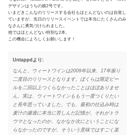
デザインはうちの娘2号です。
いまどきこんなのリリースする会社もほとんどないのは自覚し
ていますが、先日のリリースイベントでは本当にたくさんのみ
なさんに勇気づけられました。
他ではほとんどない特別な2本。
この機会によろしくお願いします！
Untappdより:
なんと、ウィートワインは2009年以来、17年振り
二度目のリリースとなります。ぼくらは限定ビー
ルを二回以上つくらなかったことはほぼありませ
ん。実は、ウィートワインももう一度つくりたい
と長年思っていました。でも、最初の仕込み時は
麦汁の濾過に本当に苦しんだ記憶が。それがトラ
ウマとなったのか、なかなか次にということにな
らなかったのですが、そういう意味ではすごく楽