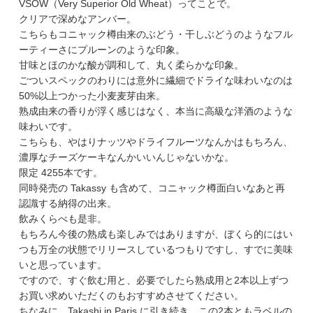
VSOW（Very Superior Old Wheat）ってことで。
クリアで深めなアンバー。
こちらもコニャック樽由来のぶどう・干しぶどうのようなフル
ーティーさにプルーンのような印象。
甘味とほのかな酸が調和して、丸く柔らかな印象。
ごついスペックのわりには意外に繊細でドライな味わいなのは
50%以上つかった小麦麦芽由来。
熟成由来の香りが浮く感じはなく、本当に高級な洋酒のような
味わいです。
こちらも、やはりナッツやドライフルーツなんかはもちろん、
濃厚なチーズケーキなんかいいんじゃないかな。
限定 4255本です。
同時発売の Takassy も含めて、コニャック樽面白いなあと再
認識する納得の出来。
飲みくらべも是非。
もちろん今後の熟成も楽しみではありますが、ぼくら的にはい
つも万全の状態でリリースしているつもりですし、すでに美味
いと思っています。
ですので、すぐ飲む用と、必要でしたら熟成用と2本以上ずつ
お買い求めいただくのもおすすめさせてください。
ちなみに、Takashi in Paris に引き続き、この2本ともラベルの