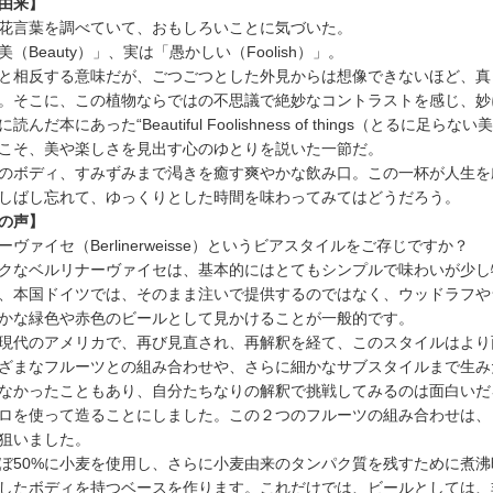
由来】
花言葉を調べていて、おもしろいことに気づいた。
（Beauty）」、実は「愚かしい（Foolish）」。
と相反する意味だが、ごつごつとした外見からは想像できないほど、真
。そこに、この植物ならではの不思議で絶妙なコントラストを感じ、妙
読んだ本にあった“Beautiful Foolishness of things（
こそ、美や楽しさを見出す心のゆとりを説いた一節だ。
のボディ、すみずみまで渇きを癒す爽やかな飲み口。この一杯が人生を
しばし忘れて、ゆっくりとした時間を味わってみてはどうだろう。
の声】
ヴァイセ（Berlinerweisse）というビアスタイルをご存じですか？
クなベルリナーヴァイセは、基本的にはとてもシンプルで味わいが少し
、本国ドイツでは、そのまま注いで提供するのではなく、ウッドラフや
かな緑色や赤色のビールとして見かけることが一般的です。
現代のアメリカで、再び見直され、再解釈を経て、このスタイルはより
ざまなフルーツとの組み合わせや、さらに細かなサブスタイルまで生み
なかったこともあり、自分たちなりの解釈で挑戦してみるのは面白いだ
ロを使って造ることにしました。この２つのフルーツの組み合わせは、
狙いました。
ぼ50%に小麦を使用し、さらに小麦由来のタンパク質を残すために煮
したボディを持つベースを作ります。これだけでは、ビールとしては、