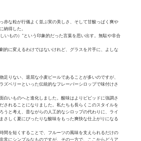
っ赤な粒が行儀よく並ぶ実の美しさ、そして甘酸っぱく爽や
に納得した。
とるに足らない美しいもの）”という印象的だった言葉を思い出す。無駄や非合
劇的に変えるわけではないけれど、グラスを片手に、よしな
物足りない、退屈な小麦ビールであることが多いのですが、
ラズベリーといった伝統的なフレーバーシロップで味付けさ
面白いものへと進化しました。酸味はよりビビッドに強調さ
だされることになりました。私たちも長らくこのスタイルを
ろうと考え、昔ながらの人工的なシロップの代わりに、ライ
まさしく夏にぴったりな酸味をもった爽快な仕上がりになる
沸時間を短くすることで、フルーツの風味を支えられるだけの
非常にシンプルなものですが、その一方で、ここからどうア