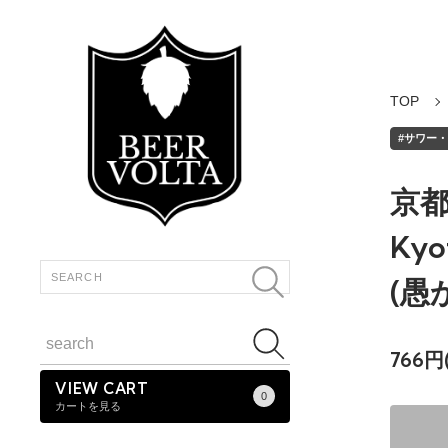
TOP
#サワー・ワ
京都
Kyot
(愚
766円
VIEW CART
0
カートを見る