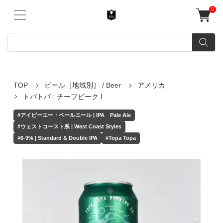
0
TOP
ビール［地域別］ / Beer
アメリカ
トパトパ : チーフピーク I
#アイピーエー・ペールエール | IPA Pale Ale
#ウェストコースト系 | West Coast Styles
#6-9% | Standard & Double IPA
#Topa Topa