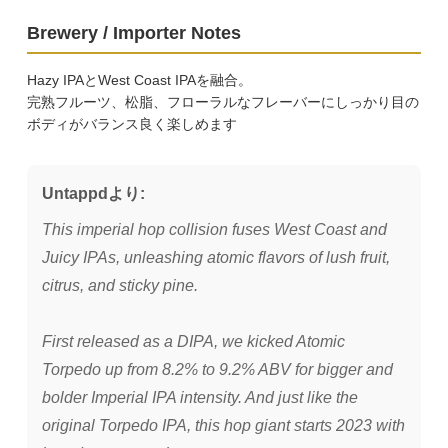
Brewery / Importer Notes
Hazy IPAとWest Coast IPAを融合。
完熟フルーツ、松脂、フローラルなフレーバーにしっかり目の
ボディがバランス良く楽しめます
Untappdより:
This imperial hop collision fuses West Coast and
Juicy IPAs, unleashing atomic flavors of lush fruit,
citrus, and sticky pine.
First released as a DIPA, we kicked Atomic
Torpedo up from 8.2% to 9.2% ABV for bigger and
bolder Imperial IPA intensity. And just like the
original Torpedo IPA, this hop giant starts 2023 with