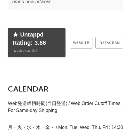
brand new artwork.
★ Untappd
Rating: 3.86
WEBSITE
INSTAGRAM
(2026-07-21 確認)
CALENDAR
Web発送締切時間(当日発送) / Web Order Cutoff Times
For Same-day Shipping
月・火・水・木・金・ / Mon, Tue, Wed, Thu, Fri : 14:30