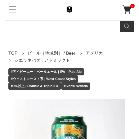
0
TOP
ビール［地域別］ / Beer
アメリカ
シエラネバダ : アトミックト
#アイピーエー・ペールエール | IPA Pale Ale
#ウェストコースト系 | West Coast Styles
#9%以上 | Double & Triple IPA
#Sierra Nevada