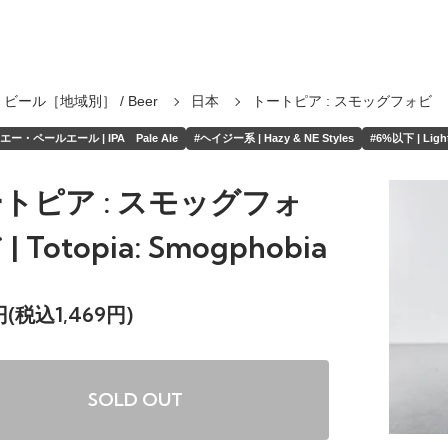
ビール［地域別］ / Beer
日本
トートピア : スモッグフォビ
ー・ペールエール | IPA Pale Ale
#ヘイジー系 | Hazy & NE Styles
#6%以下 | Light
トピア : スモッグフォ
| Totopia: Smogphobia
5円(税込1,469円)
SOLD OUT