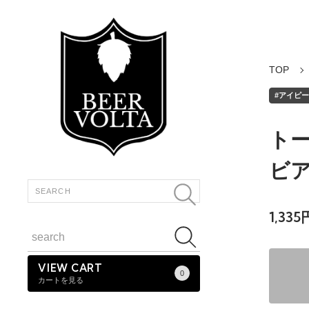
TOP
#アイピーエ
トー
ビア 
1,33
VIEW CART
0
カートを見る