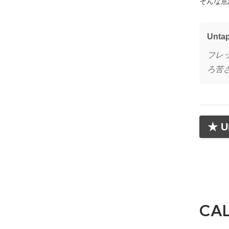
そんな意
Unta
フレ
ろ苦さで
★ U
CA