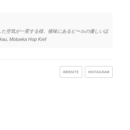
した空気が一変する様。後味にあるピールの優しいほ
, Motueka Hop Kief
WEBSITE
INSTAGRAM