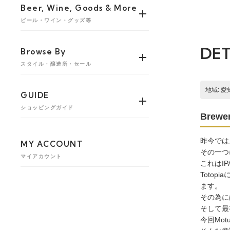
Beer, Wine, Goods & More
ビール・ワイン・グッズ等
DET
Browse By
スタイル・醸造所・セール
地域: 愛
GUIDE
ショッピングガイド
Brewer
昨今では
MY ACCOUNT
その一つに
マイアカウント
これはI
Toto
ます。
その為に
そして最
今回Mo