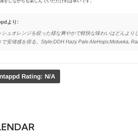
識をしながらも楽しんでいただければ幸いです。
ppdより:
ッシュオレンジを絞った様な爽やかで軽快な味わいはどんより
安堵感を得る。Style:DDH Hazy Pale AleHops:Motueka, Rakau
ntappd Rating: N/A
LENDAR