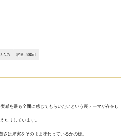
U: N/A
容量: 500ml
る果実感を最も全面に感じてもらいたいという裏テーマが存在し
を加えたりしています。
ろ苦さは果実をそのまま味わっているかの様。