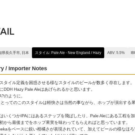
AIL
知県長久手市, 日本
スタイル: Pale Ale - New England / Hazy
ABV: 5.5%
IB
y / Importer Notes
スタイル定義を困惑させる様なスタイルのビールが数多く存在します。
DDH Hazy Pale Aleはあげられるかと思います。
PA?のように。
piaにとってのこのスタイルは軽快さは当然の事ながら、ホップが演出す
はいくつかIPAにはあるステップを飛ばしたり、Pale Aleにある工程
初から最後までをホップ果実を味わってもらえればと思っています。
tuekaをベースに鋭い柑橘さが表現されていて、加えてピールの様なほ