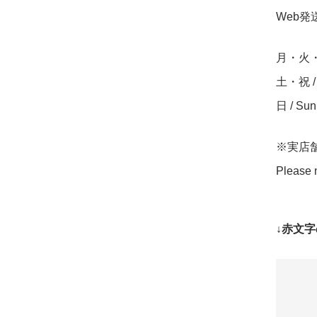
Web発送締
月・火・水・
土・祝 / S
日 / Su
※実店
Please n
↓赤文