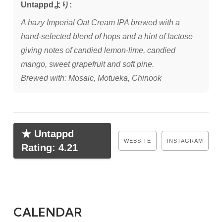
Untappdより:
A hazy Imperial Oat Cream IPA brewed with a
hand-selected blend of hops and a hint of lactose
giving notes of candied lemon-lime, candied
mango, sweet grapefruit and soft pine.
Brewed with: Mosaic, Motueka, Chinook
★ Untappd
WEBSITE
INSTAGRAM
Rating: 4.21
CALENDAR