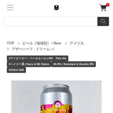
0
TOP
ビール［地域別］ / Beer
アメリカ
アザーハーフ : ドリーム パ
#アイピーエー・ペールエール | IPA Pale Ale
#ヘイジー系 | Hazy & NE Styles
#6-9% | Standard & Double IPA
#Other Half