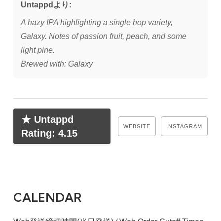
Untappdより:
A hazy IPA highlighting a single hop variety,
Galaxy. Notes of passion fruit, peach, and some
light pine.
Brewed with: Galaxy
★ Untappd
WEBSITE
INSTAGRAM
Rating: 4.15
CALENDAR