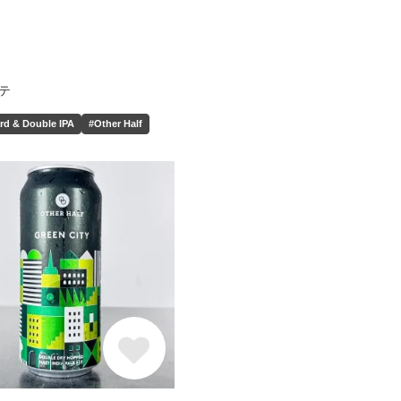
テ
rd & Double IPA
#Other Half