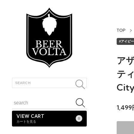
TOP
#アイピーエ
アザ
ティ 
Cit
1,49
VIEW CART
0
カートを見る