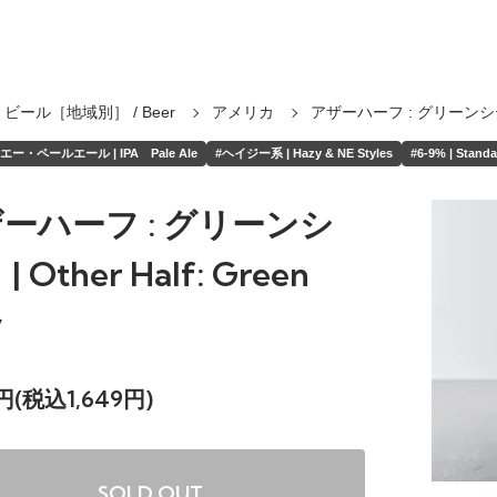
ビール［地域別］ / Beer
アメリカ
アザーハーフ : グリーンシ
ー・ペールエール | IPA Pale Ale
#ヘイジー系 | Hazy & NE Styles
#6-9% | Standa
ーハーフ : グリーンシ
| Other Half: Green
y
9円(税込1,649円)
SOLD OUT