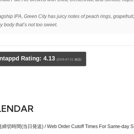
agship IPA, Green City has juicy notes of peach rings, grapefrui
 body that’s not too sweet.
tappd Rating: 4.13
(2026-07-21 確認)
LENDAR
切時間(当日発送) / Web Order Cutoff Times For Same-day Sh