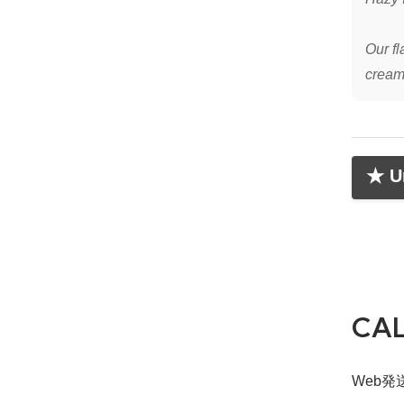
Our fl
creamy
★ Un
CA
Web発送締