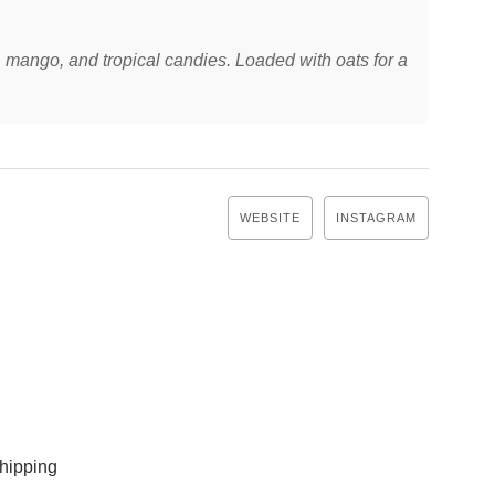
t, mango, and tropical candies. Loaded with oats for a
WEBSITE
INSTAGRAM
ipping