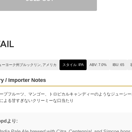
AIL
ニューヨーク州ブルックリン, アメリカ
スタイル: IPA
ABV: 7.0%
IBU: 65
y / Importer Notes
ープフルーツ、マンゴー、トロピカルキャンディーのようなジューシー
による甘すぎないクリーミーな口当たり
ppdより:
India Pale Ale brewed with Citra, Centennial, and Simcoe hops.