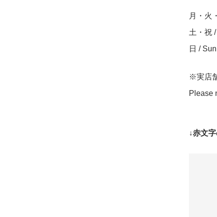
月・火・水・
土・祝 / S
日 / Su
※実店
Please n
↓赤文