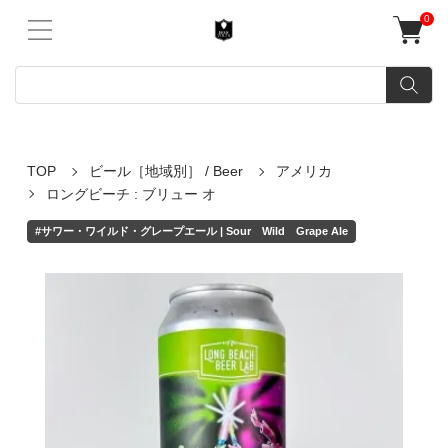
0
TOP
ビール［地域別］ / Beer
アメリカ
ロングビーチ : ブリュー オ
#サワー・ワイルド・グレープエール | Sour Wild Grape Ale