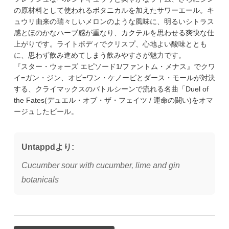
の原材料として使われるボタニカルを加えたサワーエール。キ
ュウリ由来の瑞々しいメロンのような風味に、明るいシトラス
感とほのかなハーブ感が重なり、カクテルを思わせる爽快な仕
上がりです。ライトボディでクリスプ、心地よい酸味ととも
に、思わず飲み進めてしまう飲みやすさが魅力です。
『スター・ウォーズ エピソード1/ファントム・メナス』でクワ
イ=ガン・ジン、オビ=ワン・ケノービとダース・モールが対決
する、クライマックスのバトルシーンで流れる名曲「Duel of
the Fates(デュエル・オブ・ザ・フェイツ / 運命の闘い)をオマ
ージュしたビール。
Untappdより:
Cucumber sour with cucumber, lime and gin
botanicals