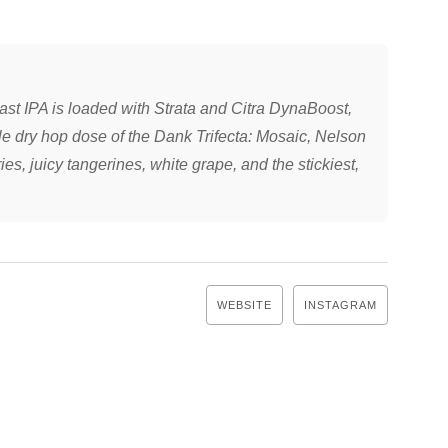
st IPA is loaded with Strata and Citra DynaBoost,
le dry hop dose of the Dank Trifecta: Mosaic, Nelson
ries, juicy tangerines, white grape, and the stickiest,
WEBSITE
INSTAGRAM