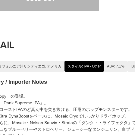
AIL
カリフォルニア州サンディエゴ, アメリカ
スタイル: IPA - Other
ABV: 7.1%
IB
y / Importer Notes
Hoppy」の登場。
ank Supreme IPA」。
コーストIPAのど真ん中を突き抜ける、圧巻のホップモンスターです。
とCitra DynaBoostをベースに、Mosaic Cryoでしっかりドライホップ。
に、Mosaic・Nelson Sauvin・Strataの「ダンク・トライフ
ュなブルーベリーやストロベリー、ジューシーなタンジェリン、白ブド