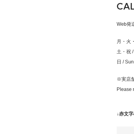
CA
Web発送締
月・火・水・
土・祝 / S
日 / Su
※実店
Please n
↓赤文