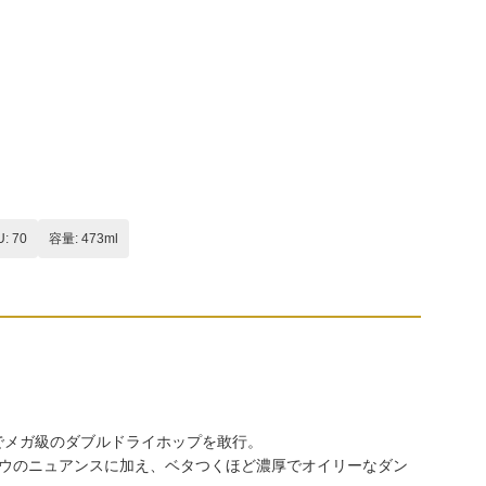
U: 70
容量: 473ml
ェクタ」でメガ級のダブルドライホップを敢行。
ウのニュアンスに加え、ベタつくほど濃厚でオイリーなダン