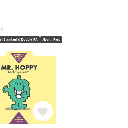
ッ
 | Standard & Double IPA
#North Park