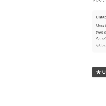
クレジン
Unta
Meet 
then h
Sauvin
ickies
★ Un