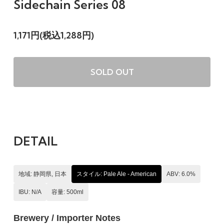
Sidechain Series 08
1,171円(税込1,288円)
SOLD OUT
DETAIL
地域: 静岡県, 日本
スタイル: Pale Ale - American
ABV: 6.0%
IBU: N/A
容量: 500ml
Brewery / Importer Notes