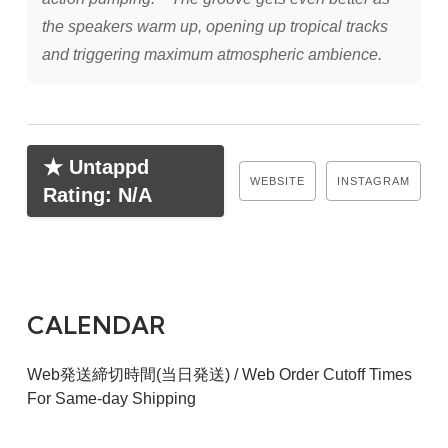
the speakers warm up, opening up tropical tracks
and triggering maximum atmospheric ambience.
★ Untappd
WEBSITE
INSTAGRAM
Rating: N/A
CALENDAR
Web発送締切時間(当日発送) / Web Order Cutoff Times
For Same-day Shipping