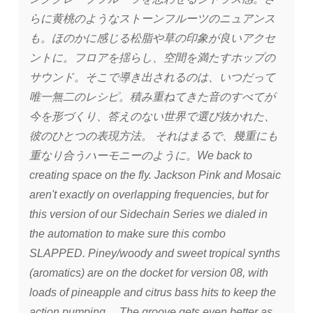
らに黄桃のようなストーンフルーツのニュアンス
も。ほのかに感じる松脂や草の印象が良いアクセ
ントに。フロアを揺らし、空間を満たすホップの
サウンド。そこで導き出されるのは、いつだって
唯一無二のレシピ。積み重ねてきた音のすべてが
今を形づくり、答えのない世界で選び抜かれた、
彼のひとつの表現方法。 それはまるで、幾重にも
重なり合うハーモニーのように。We back to
creating space on the fly. Jackson Pink and Mosaic
aren't exactly on overlapping frequencies, but for
this version of our Sidechain Series we dialed in
the automation to make sure this combo
SLAPPED. Piney/woody and sweet tropical synths
(aromatics) are on the docket for version 08, with
loads of pineapple and citrus bass hits to keep the
action pumping. The groove gets even better as