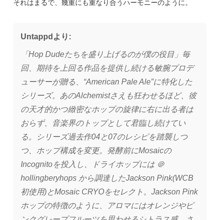
それはまるで、幾重にも重なり合うハーモニーのように。
Untappdより:
「Hop Dudeたちを盛り上げるのが僕の役目」毎
回、期待を上回る作品を提供し続ける敏腕プロデ
ューサーが贈る、“American Pale Ale”に特化した
シリーズ。あのAlchemistさえも狂わせるほど、彼
の天才的かつ緻密なホップの旋律に右に出る者は
おらず、音楽界のトップとして君臨し続けてい
る。シリーズ過去作04と07のレシピを踏襲しつ
つ、ホップ構成を変更。発酵前にMosaicの
Incognitoを投入し、ドライホップには ＠
hollingberyhops から調達したJackson Pink(WCB
初使用)とMosaic CRYOをセレクト。Jackson Pink
ホップの特徴のように、アロマにはオレンジやピ
ンクグレープフルーツを思わせるシトラス感。さ