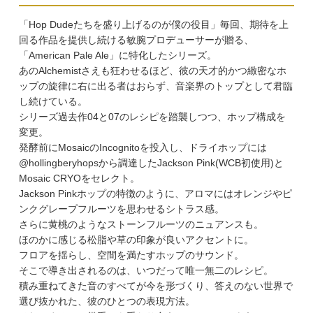
「Hop Dudeたちを盛り上げるのが僕の役目」毎回、期待を上
回る作品を提供し続ける敏腕プロデューサーが贈る、
「American Pale Ale」に特化したシリーズ。
あのAlchemistさえも狂わせるほど、彼の天才的かつ緻密なホ
ップの旋律に右に出る者はおらず、音楽界のトップとして君臨
し続けている。
シリーズ過去作04と07のレシピを踏襲しつつ、ホップ構成を
変更。
発酵前にMosaicのIncognitoを投入し、ドライホップには
@hollingberyhopsから調達したJackson Pink(WCB初使用)と
Mosaic CRYOをセレクト。
Jackson Pinkホップの特徴のように、アロマにはオレンジやピ
ンクグレープフルーツを思わせるシトラス感。
さらに黄桃のようなストーンフルーツのニュアンスも。
ほのかに感じる松脂や草の印象が良いアクセントに。
フロアを揺らし、空間を満たすホップのサウンド。
そこで導き出されるのは、いつだって唯一無二のレシピ。
積み重ねてきた音のすべてが今を形づくり、答えのない世界で
選び抜かれた、彼のひとつの表現方法。