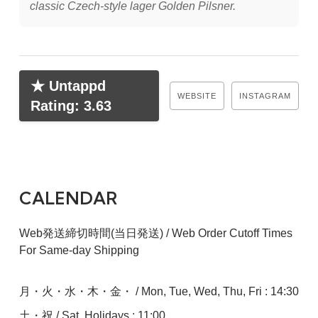
classic Czech-style lager Golden Pilsner.
★ Untappd
WEBSITE
INSTAGRAM
Rating: 3.63
CALENDAR
Web発送締切時間(当日発送) / Web Order Cutoff Times
For Same-day Shipping
月・火・水・木・金・ / Mon, Tue, Wed, Thu, Fri : 14:30
土・祝 / Sat, Holidays : 11:00