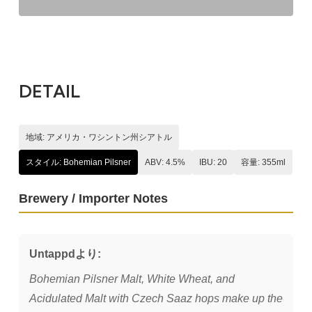
DETAIL
地域: アメリカ・ワシントン州シアトル
スタイル: Bohemian Pilsner
ABV: 4.5%
IBU: 20
容量: 355ml
Brewery / Importer Notes
Untappdより:
Bohemian Pilsner Malt, White Wheat, and
Acidulated Malt with Czech Saaz hops make up the