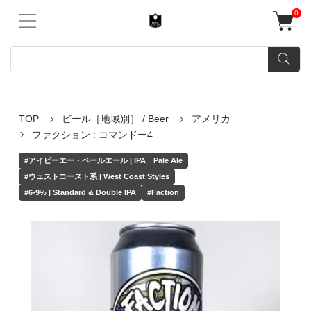
0
TOP
ビール［地域別］ / Beer
アメリカ
ファクション : コマンドー4
#アイピーエー・ペールエール | IPA Pale Ale
#ウェストコースト系 | West Coast Styles
#6-9% | Standard & Double IPA
#Faction