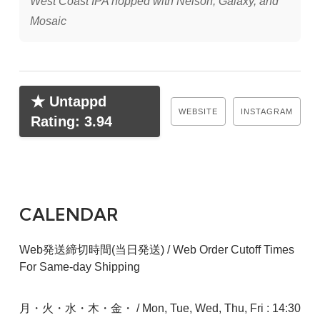
West Coast IPA hopped with Nelson, Galaxy, and
Mosaic
★ Untappd
WEBSITE
INSTAGRAM
Rating: 3.94
CALENDAR
Web発送締切時間(当日発送) / Web Order Cutoff Times
For Same-day Shipping
月・火・水・木・金・ / Mon, Tue, Wed, Thu, Fri : 14:30