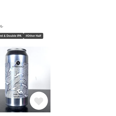
ル
rd & Double IPA
#Other Half