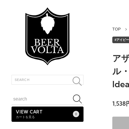
TOP
#アイピーエ
アザ
ル・ウ
Ide
1,53
VIEW CART
0
カートを見る