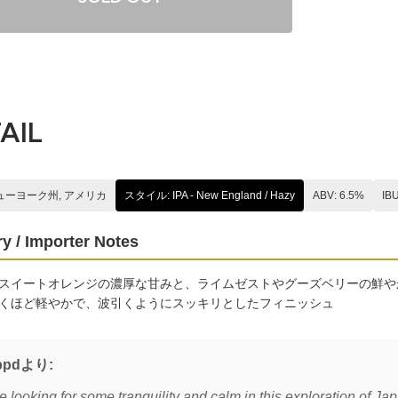
AIL
ニューヨーク州, アメリカ
スタイル: IPA - New England / Hazy
ABV: 6.5%
IBU
y / Importer Notes
スイートオレンジの濃厚な甘みと、ライムゼストやグーズベリーの鮮や
くほど軽やかで、波引くようにスッキリとしたフィニッシュ
ppdより:
 looking for some tranquility and calm in this exploration of J