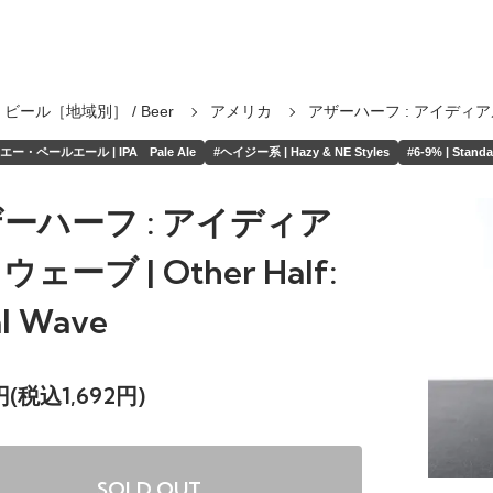
ビール［地域別］ / Beer
アメリカ
アザーハーフ : アイディア
ー・ペールエール | IPA Pale Ale
#ヘイジー系 | Hazy & NE Styles
#6-9% | Standa
ーハーフ : アイディア
ェーブ | Other Half:
al Wave
8円(税込1,692円)
SOLD OUT