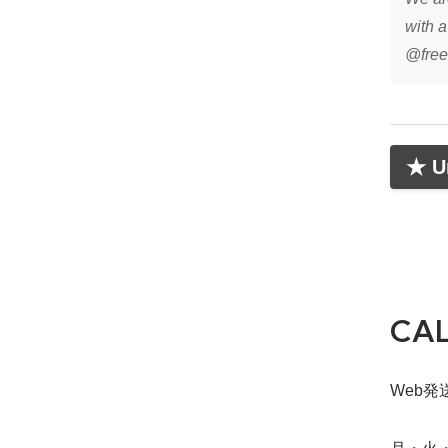
with 
@free
★ Un
CA
Web発送締