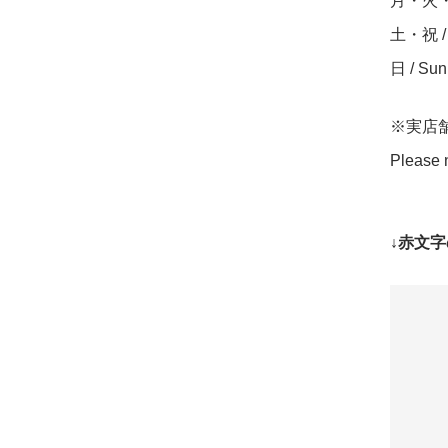
月・火・水・
土・祝 / S
日 / Su
※実店
Please n
↓赤文