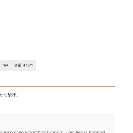
: N/A
容量: 473ml
かな酸味。
apanese style wood block labels. This IPA is hopped