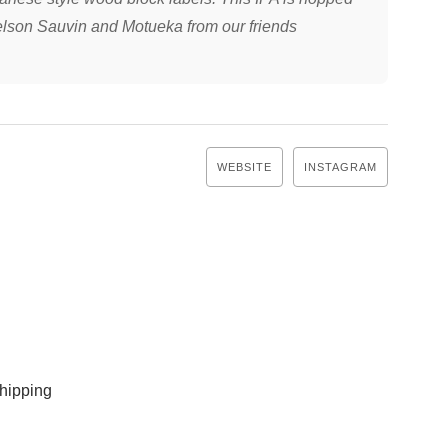
elson Sauvin and Motueka from our friends
WEBSITE
INSTAGRAM
ipping