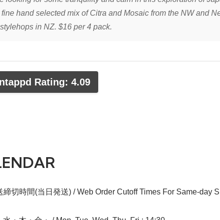
a fine hand selected mix of Citra and Mosaic from the NW and N
stylehops in NZ. $16 per 4 pack.
tappd Rating: 4.09
LENDAR
切時間(当日発送) / Web Order Cutoff Times For Same-day Sh