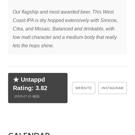
Our flagship and most awarded beer. This West
Coast IPA is dry hopped extensively with Simcoe,
Citra, and Mosaic. Balanced and drinkable, with
low malt character and a medium body that really
lets the hops shine.
★ Untappd
Rating: 3.82
WEBSITE
INSTAGRAM
(2026-07-21 確認)