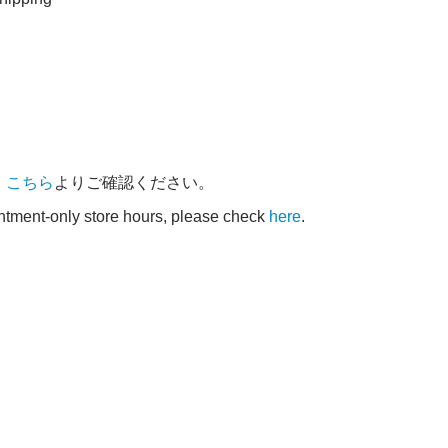
、
こちら
よりご確認ください。
intment-only store hours, please check
here
.