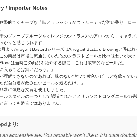
y / Importer Notes
攻撃的でシャープな苦味とフレッシュかつフルーティな強い香り、ロー
。
来のグレープフルーツやオレンジのシトラス系のアロマから、キャラメ
っかりと感じられます。
10月よりArrogant BastardシリーズはArrogant Bastard Br
この商品は市場に流通していた他のクラフトビールと比べ味わいが大き
Stoneは当時この商品を紹介する際に「これは攻撃的なビールだ。
に入ることは無いだろう。」
が理解できないのであれば、味のない"ヤワで黄色いビール"を飲んでい
ただ自分達が飲みたいビールを造るだけ。」
非常に強烈な文言を使用しました。
ールスタイルの一つとして認識されたアメリカンストロングエールの先駆けとも
と言っても過言ではありません。
ppdより:
s an aggressive ale. You probably won’t like it. It is quite doubtf