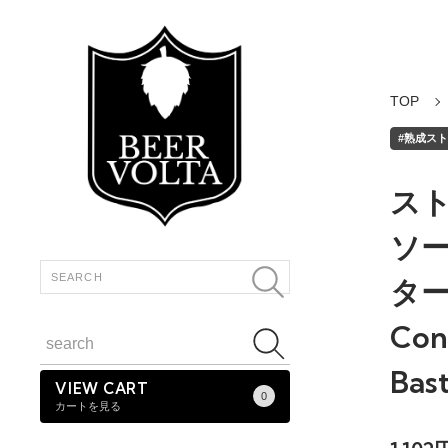
TOP
#熟成ストロ
スト
ソー
タード
Con
Bas
VIEW CART
0
カートを見る