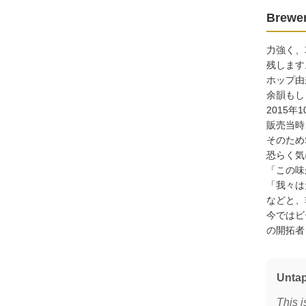
Brewer
力強く、
残します
ホップ由
余韻もし
2015年
販売当時
そのため
恐らく気
「この味
「我々は
などと、
今ではビ
の開拓者
Unta
This i