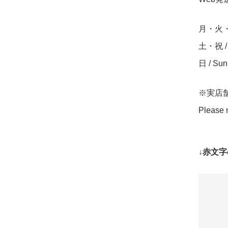
月・火・水・
土・祝 / S
日 / Su
※実店
Please n
↓赤文