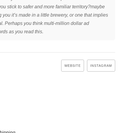
you stick to safer and more familiar territory?maybe
ou it’s made in a little brewery, or one that implies
l. Perhaps you think multi-million dollar ad
rds as you read this.
WEBSITE
INSTAGRAM
ipping