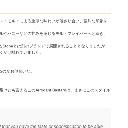
ストモルトによる重厚な味わいが混ざり合い、強烈な印象を
ルやハニーなどの甘みを感じるモルトフレイバーへと続き、
ewingと呼ばれるStoneとは別のブランドで展開されることとなりましたが、
くかけ離れていました。
るのがお似合いだ。」
言えるこのArrogant Bastardは、まさにこのスタイル
ul that you have the taste or sophistication to be able