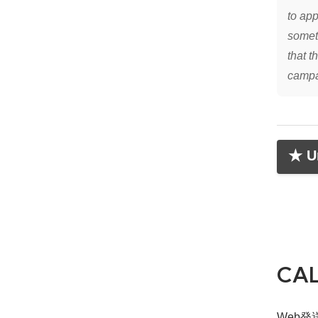
to app
someth
that t
campa
★ Un
CA
Web発送締