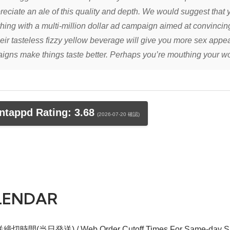
reciate an ale of this quality and depth. We would suggest that 
ing with a multi-million dollar ad campaign aimed at convincing y
heir tasteless fizzy yellow beverage will give you more sex appea
igns make things taste better. Perhaps you’re mouthing your wo
tappd Rating: 3.68
(2026-07-20 確認)
LENDAR
切時間(当日発送) / Web Order Cutoff Times For Same-day Sh