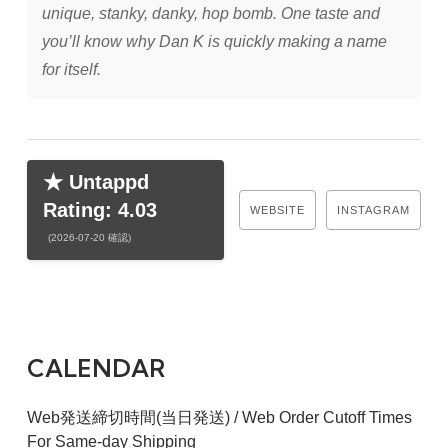
unique, stanky, danky, hop bomb. One taste and
you’ll know why Dan K is quickly making a name
for itself.
★ Untappd
Rating: 4.03
WEBSITE
INSTAGRAM
(2026-07-20 確認)
CALENDAR
Web発送締切時間(当日発送) / Web Order Cutoff Times
For Same-day Shipping