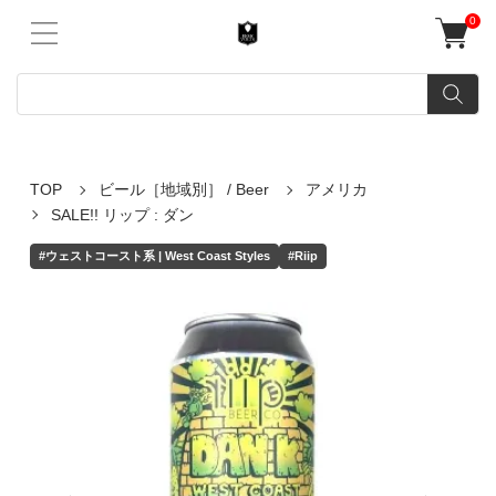
0
TOP
ビール［地域別］ / Beer
アメリカ
SALE!! リップ : ダン
#ウェストコースト系 | West Coast Styles
#Riip