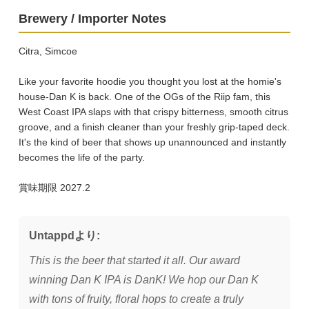
Brewery / Importer Notes
Citra, Simcoe
Like your favorite hoodie you thought you lost at the homie's
house-Dan K is back. One of the OGs of the Riip fam, this
West Coast IPA slaps with that crispy bitterness, smooth citrus
groove, and a finish cleaner than your freshly grip-taped deck.
It's the kind of beer that shows up unannounced and instantly
becomes the life of the party.
賞味期限 2027.2
Untappdより:
This is the beer that started it all. Our award
winning Dan K IPA is DanK! We hop our Dan K
with tons of fruity, floral hops to create a truly