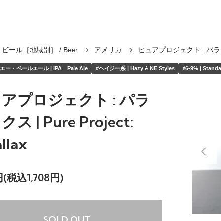
ビール［地域別］ / Beer
アメリカ
ピュアプロジェクト : パラ
ー・ペールエール | IPA Pale Ale
#ヘイジー系 | Hazy & NE Styles
#6-9% | Standa
アプロジェクト : パラ
ス | Pure Project:
llax
3円(税込1,708円)
SOLD OUT