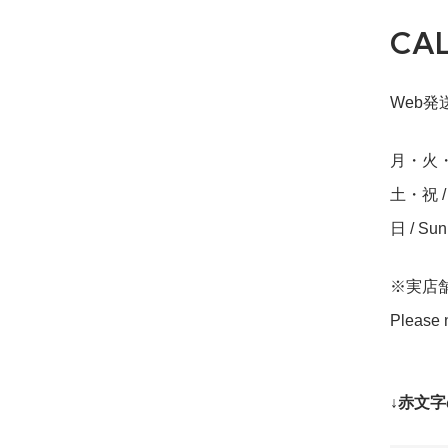
CA
Web発送締
月・火・水・
土・祝 / S
日 / Su
※実店
Please n
↓赤文