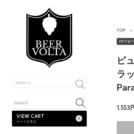
TOP
#アイピーエ
ピュ
ラック
Para
1,55
VIEW CART
0
カートを見る