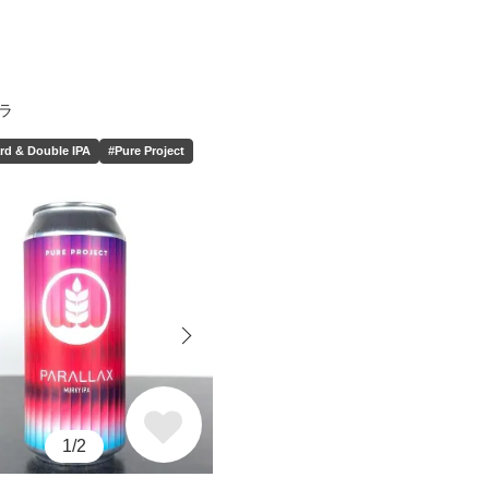
ラ
rd & Double IPA
#Pure Project
1/2