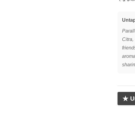
Unta
Paral
Citra,
frien
aromas
sharin
★ Un