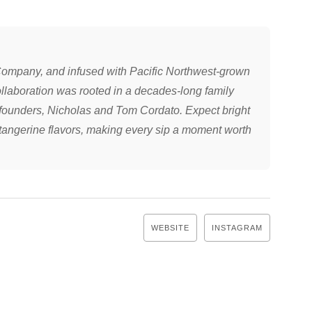
 Company, and infused with Pacific Northwest-grown
ollaboration was rooted in a decades-long family
-founders, Nicholas and Tom Cordato. Expect bright
 tangerine flavors, making every sip a moment worth
WEBSITE
INSTAGRAM