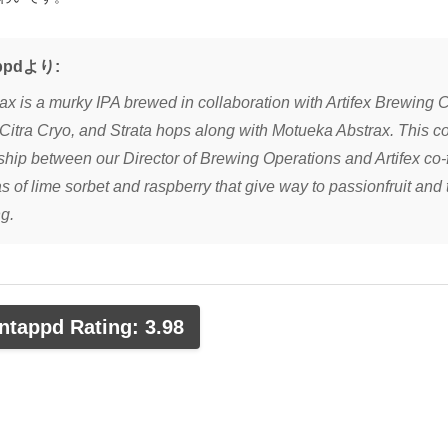
ppdより:
lax is a murky IPA brewed in collaboration with Artifex Brewing
 Citra Cryo, and Strata hops along with Motueka Abstrax. This c
dship between our Director of Brewing Operations and Artifex co
 of lime sorbet and raspberry that give way to passionfruit and
g.
tappd Rating: 3.98