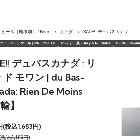
ビール［地域別］ / Beer
カナダ
SALE!! デュバスカナダ
ー・ペールエール | IPA Pale Ale
#ヘイジー系 | Hazy & NE Styles
#6-9% | Standa
LE!! デュバスカナダ : リ
ド モワン | du Bas-
ada: Rien De Moins
空輸】
0円(税込1,683円)
(税込2,189円)