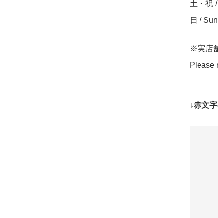
土・祝 / S
日 / Su
※実店
Please n
↓赤文