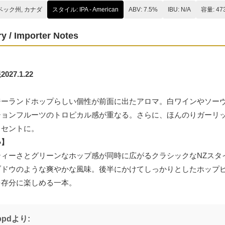
ベック州, カナダ
スタイル: IPA - American
ABV: 7.5%
IBU: N/A
容量: 47
y / Importer Notes
27.1.22
】
ジーランドホップらしい個性が前面に出たアロマ。白ワインやソー
ションフルーツのトロピカル感が重なる。さらに、ほんのりガーリッ
クセントに。
い】
ティーさとグリーンなホップ感が同時に広がるクラシックなNZスタ
ブドウのような爽やかな風味。後半にかけてしっかりとしたホップ
を存分に楽しめる一本。
ppdより: