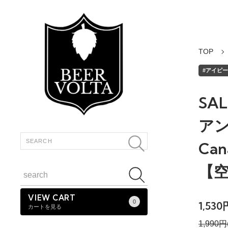
TOP
#アイピーエ
SA
アン 
Can
【
VIEW CART
0
1,53
カートを見る
1,990円