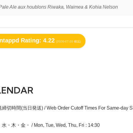
 Pale Ale aux houblons Riwaka, Waimea & Kohia Nelson
tappd Rating: 4.22
(2026-07-20 確認)
LENDAR
切時間(当日発送) / Web Order Cutoff Times For Same-day Sh
木・金・ / Mon, Tue, Wed, Thu, Fri : 14:30