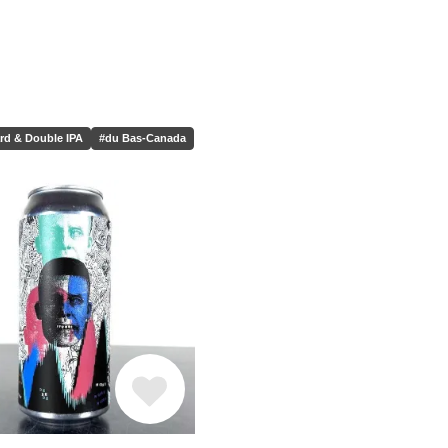
rd & Double IPA
#du Bas-Canada