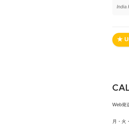
India
★ Un
CA
Web発送締
月・火・水・