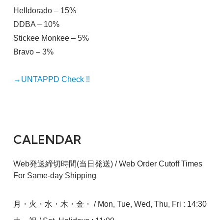
Helldorado – 15%
DDBA – 10%
Stickee Monkee – 5%
Bravo – 3%
→UNTAPPD Check !!
CALENDAR
Web発送締切時間(当日発送) / Web Order Cutoff Times
For Same-day Shipping
月・火・水・木・金・ / Mon, Tue, Wed, Thu, Fri : 14:30