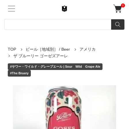
0
TOP
ビール［地域別］ / Beer
アメリカ
ザ ブルーリー ゴーゼズアーレ
#サワー・ワイルド・グレープエール | Sour Wild Grape Ale
#The Bruery