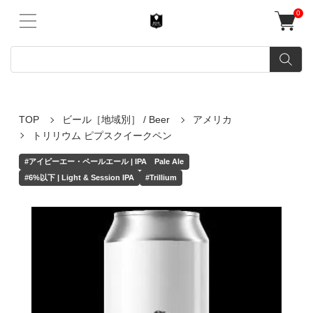
0
TOP
ビール［地域別］ / Beer
アメリカ
トリリウム ピプスクイークペン
#アイピーエー・ペールエール | IPA Pale Ale
#6%以下 | Light & Session IPA
#Trillium