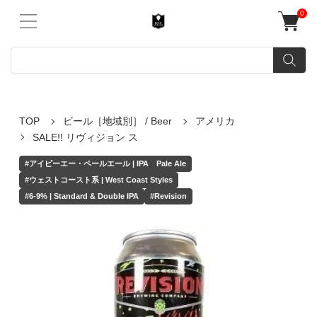
0
TOP
ビール［地域別］ / Beer
アメリカ
SALE!! リヴィジョン ス
#アイピーエー・ペールエール | IPA Pale Ale
#ウェストコースト系 | West Coast Styles
#6-9% | Standard & Double IPA
#Revision