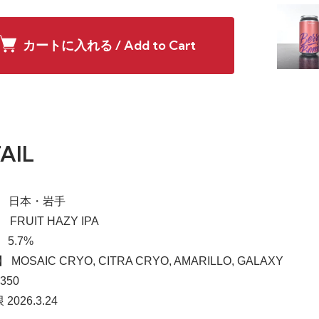
カートに入れる / Add to Cart
AIL
a】 日本・岩手
】 FRUIT HAZY IPA
 5.7%
 MOSAIC CRYO, CITRA CRYO, AMARILLO, GALAXY
350
2026.3.24