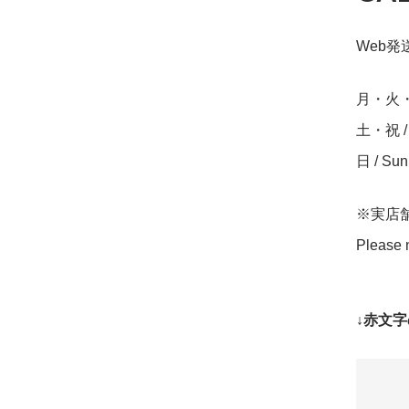
Web発送締
月・火・水・
土・祝 / S
日 / Su
※実店
Please n
↓赤文