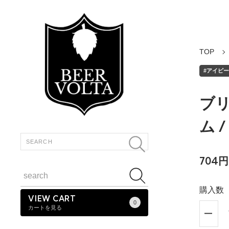
TOP
#アイピーエ
ブリ
ム /
704円
購入数
VIEW CART
0
カートを見る