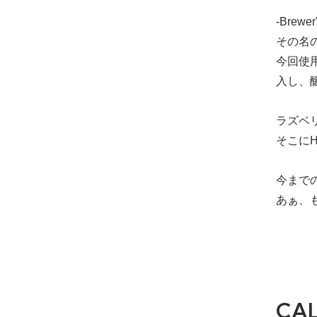
-Brewer'
その名の
今回使
入し、
ラズベ
そこに
今まで
あぁ、
CA