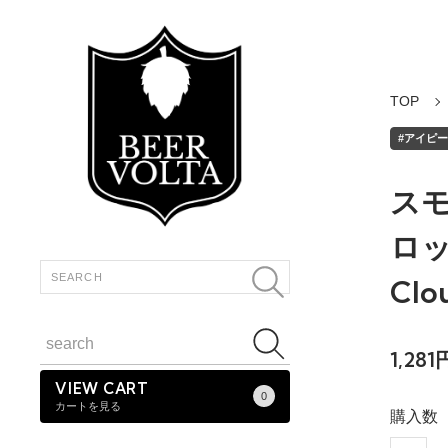
TOP
#アイピーエ
ス
ロップ
Clo
1,28
VIEW CART
0
カートを見る
購入数