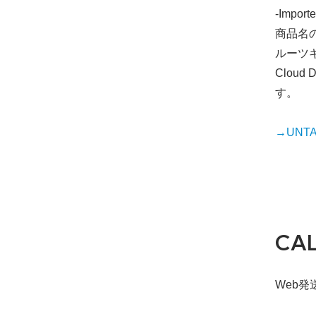
-Importe
商品名
ルーツ
Clo
す。
→UNTAP
CA
Web発送締