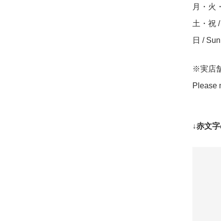
月・火・水・
土・祝 / S
日 / Su
※実店
Please n
↓赤文