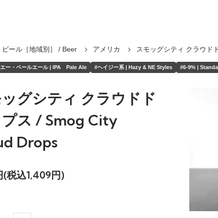
ビール［地域別］ / Beer
アメリカ
スモッグシティ クラウド
ー・ペールエール | IPA Pale Ale
#ヘイジー系 | Hazy & NE Styles
#6-9% | Standa
モッグシティ クラウドド
ス / Smog City
ud Drops
1円(税込1,409円)