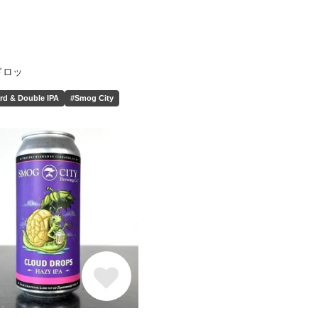
ドロッ
rd & Double IPA
#Smog City