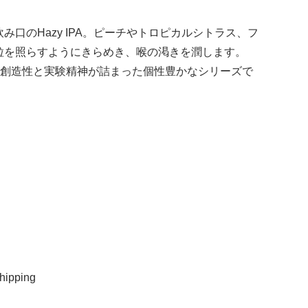
口のHazy IPA。ピーチやトロピカルシトラス、フ
粒を照らすようにきらめき、喉の渇きを潤します。
たちの創造性と実験精神が詰まった個性豊かなシリーズで
ipping