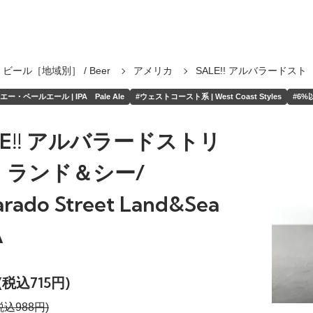
ビール［地域別］ / Beer
アメリカ
SALE!! アルバラードスト
ー・ペールエール | IPA Pale Ale
#ウェストコースト系 | West Coast Styles
#6%以
LE!! アルバラードストリ
 ランド＆シー/
arado Street Land&Sea
A
(税込715円)
税込988円)