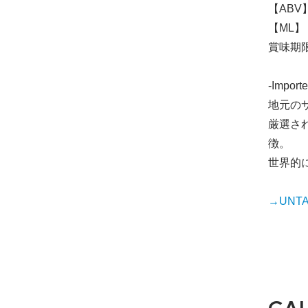
【ABV】
【ML】 
賞味期限2
-Importe
地元のサ
厳選さ
徴。
世界的
→UNTAP