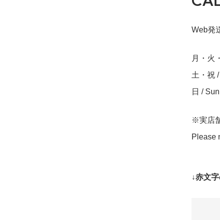
CA
Web発送締
月・火・水・
土・祝 / S
日 / Su
※実店
Please n
↓赤文