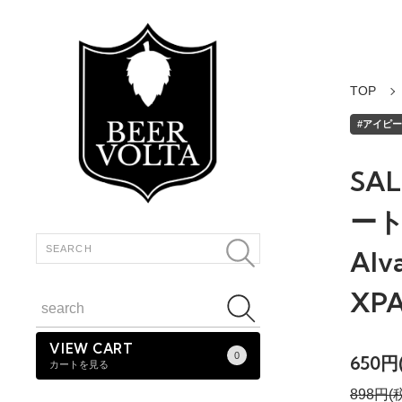
TOP
#アイピーエ
SA
ート
Alv
XP
VIEW CART
0
650円
カートを見る
898円(